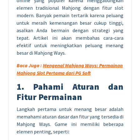
online yang populer karena menggabungkan
elemen tradisional Mahjong dengan fitur slot
modern. Banyak pemain tertarik karena peluang
untuk meraih kemenangan besar cukup tinggi,
asalkan Anda bermain dengan strategi yang
tepat. Artikel ini akan membahas cara-cara
efektif untuk meningkatkan peluang menang
besar di Mahjong Ways.
Baca Juga :
Mengenal Mahjong Ways: Permainan
Mahjong Slot Pertama dari PG Soft
1. Pahami Aturan dan
Fitur Permainan
Langkah pertama untuk menang besar adalah
memahami aturan dasar dan fitur yang tersedia di
Mahjong Ways. Game ini memiliki beberapa
elemen penting, seperti: