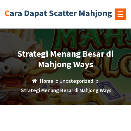
Lewati
Cara Dapat Scatter Mahjong
ke
konten
Strategi Menang Besar di
Mahjong Ways
Home
::
Uncategorized
::
Strategi Menang Besar di Mahjong Ways