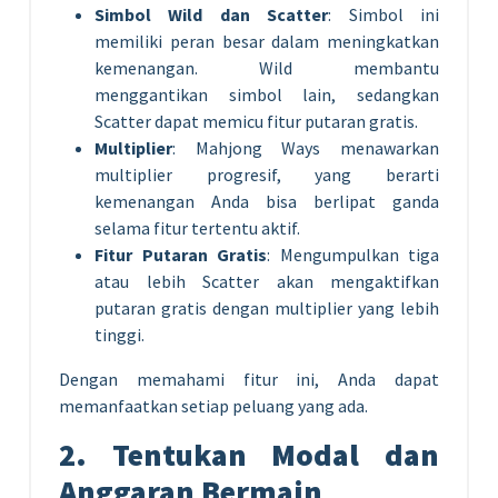
Simbol Wild dan Scatter
: Simbol ini
memiliki peran besar dalam meningkatkan
kemenangan. Wild membantu
menggantikan simbol lain, sedangkan
Scatter dapat memicu fitur putaran gratis.
Multiplier
: Mahjong Ways menawarkan
multiplier progresif, yang berarti
kemenangan Anda bisa berlipat ganda
selama fitur tertentu aktif.
Fitur Putaran Gratis
: Mengumpulkan tiga
atau lebih Scatter akan mengaktifkan
putaran gratis dengan multiplier yang lebih
tinggi.
Dengan memahami fitur ini, Anda dapat
memanfaatkan setiap peluang yang ada.
2. Tentukan Modal dan
Anggaran Bermain