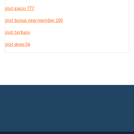
slot gacor 777
slot bonus new member 100
slot terbaru
slot depo 5k