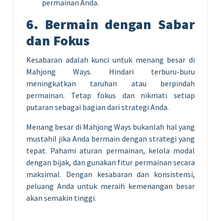
permainan Anda.
6. Bermain dengan Sabar
dan Fokus
Kesabaran adalah kunci untuk menang besar di
Mahjong Ways. Hindari terburu-buru
meningkatkan taruhan atau berpindah
permainan. Tetap fokus dan nikmati setiap
putaran sebagai bagian dari strategi Anda.
Menang besar di Mahjong Ways bukanlah hal yang
mustahil jika Anda bermain dengan strategi yang
tepat. Pahami aturan permainan, kelola modal
dengan bijak, dan gunakan fitur permainan secara
maksimal. Dengan kesabaran dan konsistensi,
peluang Anda untuk meraih kemenangan besar
akan semakin tinggi.