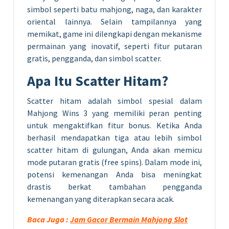
simbol seperti batu mahjong, naga, dan karakter
oriental lainnya. Selain tampilannya yang
memikat, game ini dilengkapi dengan mekanisme
permainan yang inovatif, seperti fitur putaran
gratis, pengganda, dan simbol scatter.
Apa Itu Scatter Hitam?
Scatter hitam adalah simbol spesial dalam
Mahjong Wins 3 yang memiliki peran penting
untuk mengaktifkan fitur bonus. Ketika Anda
berhasil mendapatkan tiga atau lebih simbol
scatter hitam di gulungan, Anda akan memicu
mode putaran gratis (free spins). Dalam mode ini,
potensi kemenangan Anda bisa meningkat
drastis berkat tambahan pengganda
kemenangan yang diterapkan secara acak.
Baca Juga :
Jam Gacor Bermain Mahjong Slot