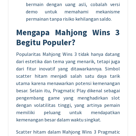
bermain dengan uang asli, cobalah versi
demo untuk memahami mekanisme
permainan tanpa risiko kehilangan saldo.
Mengapa Mahjong Wins 3
Begitu Populer?
Popularitas Mahjong Wins 3 tidak hanya datang
dari estetika dan tema yang menarik, tetapi juga
dari fitur inovatif yang ditawarkannya. Simbol
scatter hitam menjadi salah satu daya tarik
utama karena menawarkan potensi kemenangan
besar. Selain itu, Pragmatic Play dikenal sebagai
pengembang game yang menghadirkan slot
dengan volatilitas tinggi, yang artinya pemain
memiliki peluang untuk mendapatkan
kemenangan besar dalam waktu singkat.
Scatter hitam dalam Mahjong Wins 3 Pragmatic