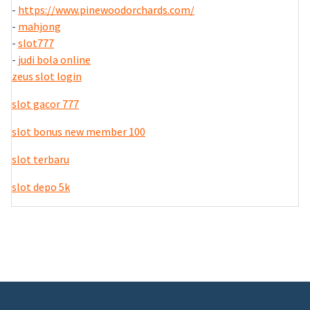
-
https://www.pinewoodorchards.com/
-
mahjong
-
slot777
-
judi bola online
zeus slot login
slot gacor 777
slot bonus new member 100
slot terbaru
slot depo 5k