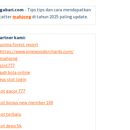
gabari.com
- Tips tips dan cara mendapatkan
catter
mahjong
di tahun 2025 paling update.
artner kami:
usima forest resort
https://www.pinewoodorchards.com/
mahjong
slot777
judi bola online
eus slot login
lot gacor 777
lot bonus new member 100
lot terbaru
lot depo 5k