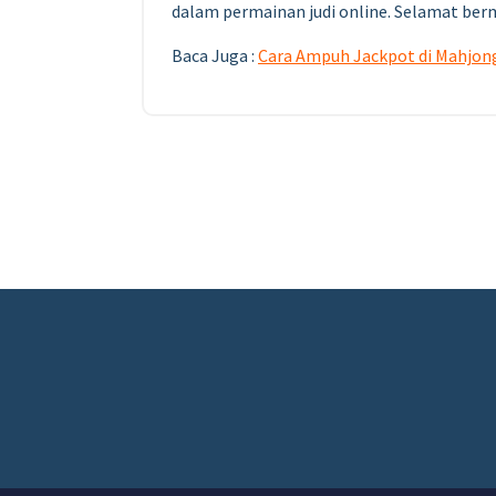
dalam permainan judi online. Selamat ber
Baca Juga :
Cara Ampuh Jackpot di Mahjon