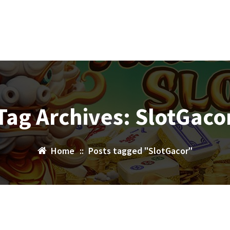
Tag Archives: SlotGaco
Home
::
Posts tagged "SlotGacor"