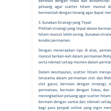
Bermain dengan fokus dan konsentras
peluang agar scatter hitam muncul d
bermainlah dengan tenang agar dapat mem
3. Gunakan Strategi yang Tepat
Pilihlah strategi yang tepat dalam berma
hitam muncul lebih sering. Gunakan strate
kondisi permainan.
Dengan menerapkan tips di atas, pemai
muncul berkali-kali dalam permainan Mahj
serta nikmati setiap momen dalam perma
Dalam kesimpulan, scatter hitam merup
terutama dalam permainan slot dan Ma
slot gacor, bermain dengan strategi,
permainan, bermain dengan fokus, dan
meningkatkan peluang agar scatter hitam 
bermain dengan santai dan nikmati seti
bagi para penjudi online yang ingin m