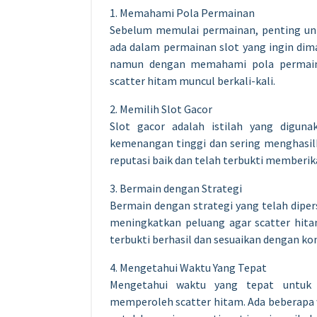
1. Memahami Pola Permainan
Sebelum memulai permainan, penting un
ada dalam permainan slot yang ingin dim
namun dengan memahami pola permain
scatter hitam muncul berkali-kali.
2. Memilih Slot Gacor
Slot gacor adalah istilah yang digun
kemenangan tinggi dan sering menghasilka
reputasi baik dan telah terbukti member
3. Bermain dengan Strategi
Bermain dengan strategi yang telah dip
meningkatkan peluang agar scatter hitam
terbukti berhasil dan sesuaikan dengan ko
4. Mengetahui Waktu Yang Tepat
Mengetahui waktu yang tepat untuk
memperoleh scatter hitam. Ada beberapa 