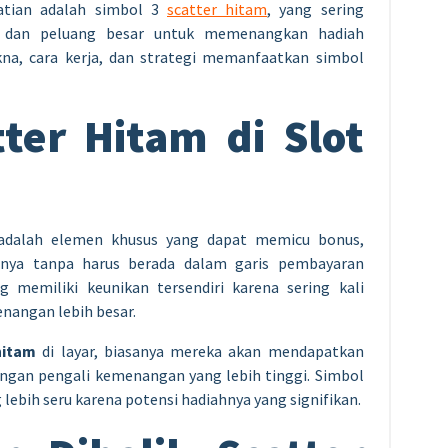
atian adalah simbol 3
scatter hitam
, yang sering
n dan peluang besar untuk memenangkan hadiah
na, cara kerja, dan strategi memanfaatkan simbol
tter Hitam di Slot
 adalah elemen khusus yang dapat memicu bonus,
ainnya tanpa harus berada dalam garis pembayaran
 memiliki keunikan tersendiri karena sering kali
nangan lebih besar.
hitam
di layar, biasanya mereka akan mendapatkan
engan pengali kemenangan yang lebih tinggi. Simbol
ebih seru karena potensi hadiahnya yang signifikan.