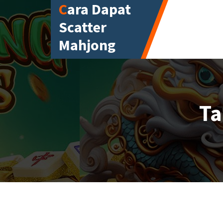
Cara Dapat
Lewati
ke
Scatter
konten
Mahjong
Ta