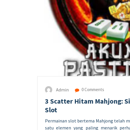
Admin
0 Comments
3 Scatter Hitam Mahjong: 
Slot
Permainan slot bertema Mahjong telah me
satu elemen yang paling menarik perh