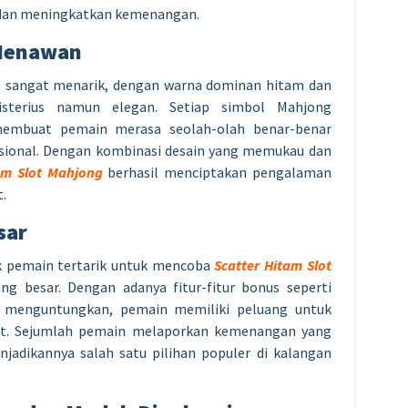
 dan meningkatkan kemenangan.
 Menawan
ng sangat menarik, dengan warna dominan hitam dan
sterius namun elegan. Setiap simbol Mahjong
 membuat pemain merasa seolah-olah benar-benar
isional. Dengan kombinasi desain yang memukau dan
am Slot Mahjong
berhasil menciptakan pengalaman
.
sar
k pemain tertarik untuk mencoba
Scatter Hitam Slot
g besar. Dengan adanya fitur-fitur bonus seperti
g menguntungkan, pemain memiliki peluang untuk
at. Sejumlah pemain melaporkan kemenangan yang
jadikannya salah satu pilihan populer di kalangan