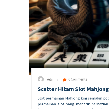
Admin
0 Comments
Scatter Hitam Slot Mahjong
Slot permainan Mahjong kini semakin popul
permainan slot yang menarik perhatian