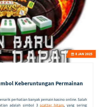
8
JAN 2025
Simbol Keberuntungan Permainan
narik perhatian banyak pemain kasino online. Salah
atian adalah simbol 3
scatter hitam
, yang sering