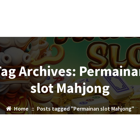
Tag Archives: Permaina
slot Mahjong
Home
::
Posts tagged "Permainan slot Mahjong"