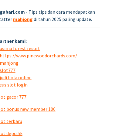
gabari.com
- Tips tips dan cara mendapatkan
catter
mahjong
di tahun 2025 paling update.
artner kami:
usima forest resort
https://www.pinewoodorchards.com/
mahjong
slot777
judi bola online
eus slot login
lot gacor 777
lot bonus new member 100
lot terbaru
lot depo 5k