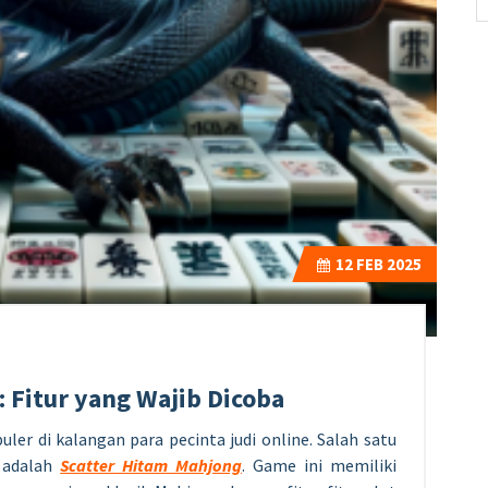
12
FEB 2025
: Fitur yang Wajib Dicoba
er di kalangan para pecinta judi online. Salah satu
 adalah
Scatter Hitam Mahjong
. Game ini memiliki