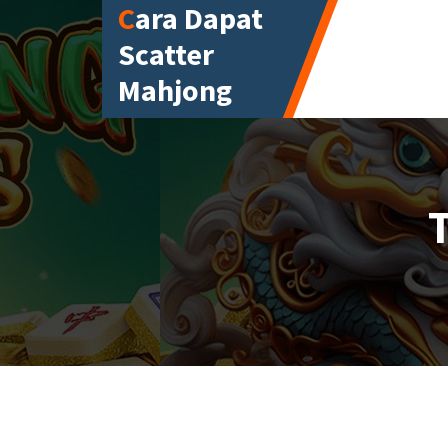
Cara Dapat
Lewati
ke
Scatter
konten
Mahjong