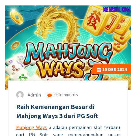
15
DES 2024
Admin
0 Comments
Raih Kemenangan Besar di
Mahjong Ways 3 dari PG Soft
Mahjong Ways
3 adalah permainan slot terbaru
dari PG Soft yang menggabungkan unsur