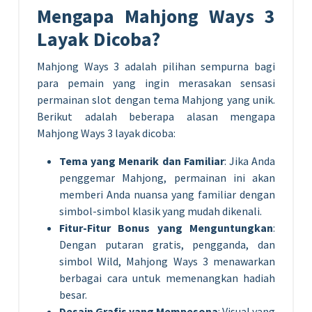
Mengapa Mahjong Ways 3
Layak Dicoba?
Mahjong Ways 3 adalah pilihan sempurna bagi
para pemain yang ingin merasakan sensasi
permainan slot dengan tema Mahjong yang unik.
Berikut adalah beberapa alasan mengapa
Mahjong Ways 3 layak dicoba:
Tema yang Menarik dan Familiar
: Jika Anda
penggemar Mahjong, permainan ini akan
memberi Anda nuansa yang familiar dengan
simbol-simbol klasik yang mudah dikenali.
Fitur-Fitur Bonus yang Menguntungkan
:
Dengan putaran gratis, pengganda, dan
simbol Wild, Mahjong Ways 3 menawarkan
berbagai cara untuk memenangkan hadiah
besar.
Desain Grafis yang Mempesona
: Visual yang