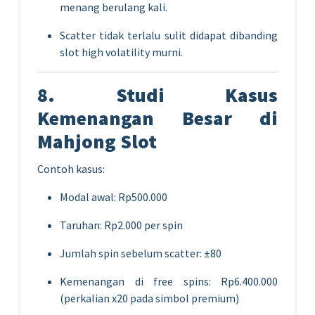
menang berulang kali.
Scatter tidak terlalu sulit didapat dibanding
slot high volatility murni.
8. Studi Kasus
Kemenangan Besar di
Mahjong Slot
Contoh kasus:
Modal awal: Rp500.000
Taruhan: Rp2.000 per spin
Jumlah spin sebelum scatter: ±80
Kemenangan di free spins: Rp6.400.000
(perkalian x20 pada simbol premium)