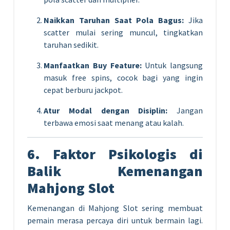
Naikkan Taruhan Saat Pola Bagus:
Jika
scatter mulai sering muncul, tingkatkan
taruhan sedikit.
Manfaatkan Buy Feature:
Untuk langsung
masuk free spins, cocok bagi yang ingin
cepat berburu jackpot.
Atur Modal dengan Disiplin:
Jangan
terbawa emosi saat menang atau kalah.
6. Faktor Psikologis di
Balik Kemenangan
Mahjong Slot
Kemenangan di Mahjong Slot sering membuat
pemain merasa percaya diri untuk bermain lagi.