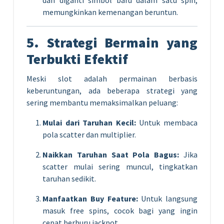
memungkinkan kemenangan beruntun.
5. Strategi Bermain yang
Terbukti Efektif
Meski slot adalah permainan berbasis
keberuntungan, ada beberapa strategi yang
sering membantu memaksimalkan peluang:
Mulai dari Taruhan Kecil:
Untuk membaca
pola scatter dan multiplier.
Naikkan Taruhan Saat Pola Bagus:
Jika
scatter mulai sering muncul, tingkatkan
taruhan sedikit.
Manfaatkan Buy Feature:
Untuk langsung
masuk free spins, cocok bagi yang ingin
cepat berburu jackpot.