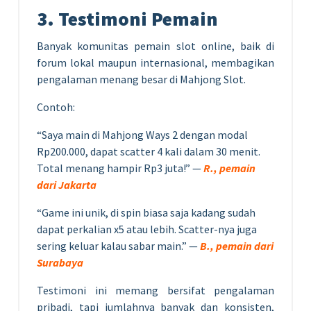
3. Testimoni Pemain
Banyak komunitas pemain slot online, baik di
forum lokal maupun internasional, membagikan
pengalaman menang besar di Mahjong Slot.
Contoh:
“Saya main di Mahjong Ways 2 dengan modal
Rp200.000, dapat scatter 4 kali dalam 30 menit.
Total menang hampir Rp3 juta!” —
R., pemain
dari Jakarta
“Game ini unik, di spin biasa saja kadang sudah
dapat perkalian x5 atau lebih. Scatter-nya juga
sering keluar kalau sabar main.” —
B., pemain dari
Surabaya
Testimoni ini memang bersifat pengalaman
pribadi, tapi jumlahnya banyak dan konsisten,