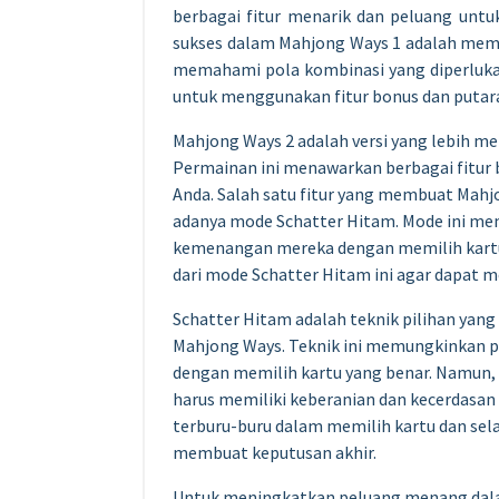
berbagai fitur menarik dan peluang untu
sukses dalam Mahjong Ways 1 adalah mem
memahami pola kombinasi yang diperlukan
untuk menggunakan fitur bonus dan putara
Mahjong Ways 2 adalah versi yang lebih m
Permainan ini menawarkan berbagai fitu
Anda. Salah satu fitur yang membuat Mahj
adanya mode Schatter Hitam. Mode ini 
kemenangan mereka dengan memilih kartu
dari mode Schatter Hitam ini agar dapat
Schatter Hitam adalah teknik pilihan yan
Mahjong Ways. Teknik ini memungkinkan
dengan memilih kartu yang benar. Namun,
harus memiliki keberanian dan kecerdasa
terburu-buru dalam memilih kartu dan s
membuat keputusan akhir.
Untuk meningkatkan peluang menang da