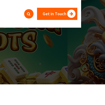
Get in Touch