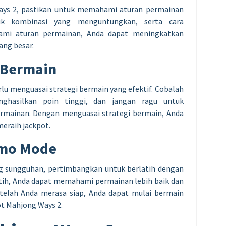
ys 2, pastikan untuk memahami aturan permainan
uk kombinasi yang menguntungkan, serta cara
mi aturan permainan, Anda dapat meningkatkan
ng besar.
i Bermain
rlu menguasai strategi bermain yang efektif. Cobalah
ghasilkan poin tinggi, dan jangan ragu untuk
ermainan. Dengan menguasai strategi bermain, Anda
eraih jackpot.
emo Mode
g sungguhan, pertimbangkan untuk berlatih dengan
tih, Anda dapat memahami permainan lebih baik dan
telah Anda merasa siap, Anda dapat mulai bermain
t Mahjong Ways 2.