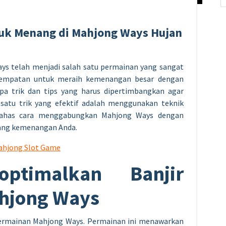
tuk Menang di Mahjong Ways Hujan
ys telah menjadi salah satu permainan yang sangat
sempatan untuk meraih kemenangan besar dengan
pa trik dan tips yang harus dipertimbangkan agar
atu trik yang efektif adalah menggunakan teknik
mbahas cara menggabungkan Mahjong Ways dengan
ang kemenangan Anda.
Mahjong Slot Game
optimalkan Banjir
hjong Ways
 permainan Mahjong Ways. Permainan ini menawarkan