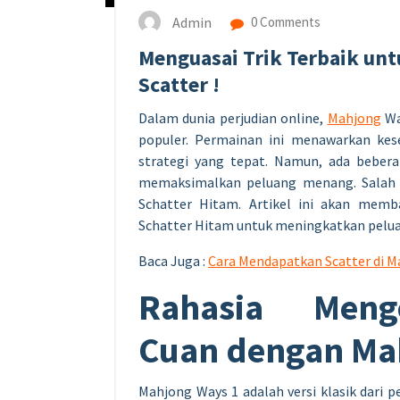
Admin
0 Comments
Menguasai Trik Terbaik un
Scatter !
Dalam dunia perjudian online,
Mahjong
Wa
populer. Permainan ini menawarkan ke
strategi yang tepat. Namun, ada bebera
memaksimalkan peluang menang. Salah s
Schatter Hitam. Artikel ini akan me
Schatter Hitam untuk meningkatkan pelu
Baca Juga :
Cara Mendapatkan Scatter di 
Rahasia Meng
Cuan dengan Ma
Mahjong Ways 1 adalah versi klasik dari