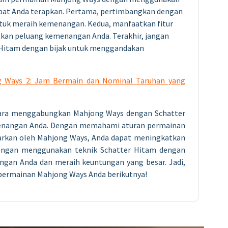
dapat Anda terapkan. Pertama, pertimbangkan dengan
ntuk meraih kemenangan. Kedua, manfaatkan fitur
tkan peluang kemenangan Anda. Terakhir, jangan
 Hitam dengan bijak untuk menggandakan
ng Ways 2: Jam Bermain dan Nominal Taruhan yang
 cara menggabungkan Mahjong Ways dengan Schatter
enangan Anda. Dengan memahami aturan permainan
warkan oleh Mahjong Ways, Anda dapat meningkatkan
dengan menggunakan teknik Schatter Hitam dengan
gan Anda dan meraih keuntungan yang besar. Jadi,
 permainan Mahjong Ways Anda berikutnya!