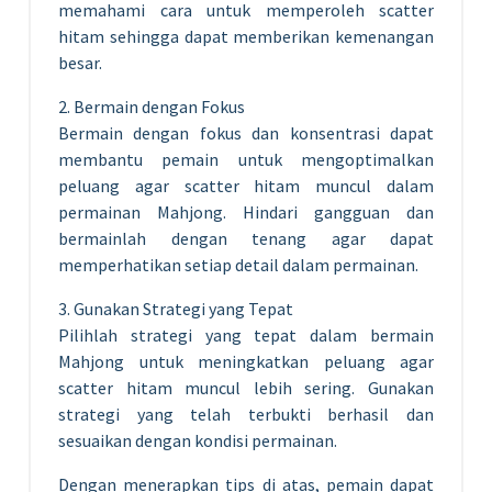
memahami cara untuk memperoleh scatter
hitam sehingga dapat memberikan kemenangan
besar.
2. Bermain dengan Fokus
Bermain dengan fokus dan konsentrasi dapat
membantu pemain untuk mengoptimalkan
peluang agar scatter hitam muncul dalam
permainan Mahjong. Hindari gangguan dan
bermainlah dengan tenang agar dapat
memperhatikan setiap detail dalam permainan.
3. Gunakan Strategi yang Tepat
Pilihlah strategi yang tepat dalam bermain
Mahjong untuk meningkatkan peluang agar
scatter hitam muncul lebih sering. Gunakan
strategi yang telah terbukti berhasil dan
sesuaikan dengan kondisi permainan.
Dengan menerapkan tips di atas, pemain dapat