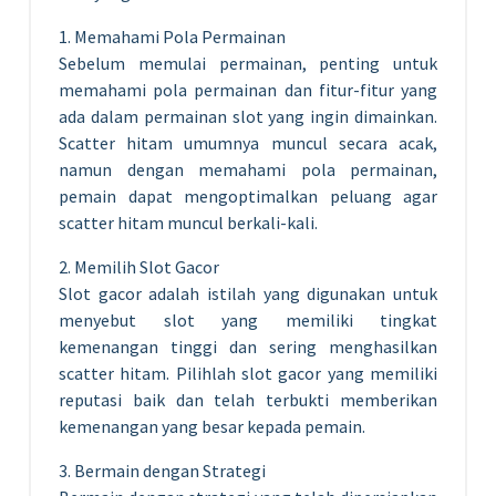
1. Memahami Pola Permainan
Sebelum memulai permainan, penting untuk
memahami pola permainan dan fitur-fitur yang
ada dalam permainan slot yang ingin dimainkan.
Scatter hitam umumnya muncul secara acak,
namun dengan memahami pola permainan,
pemain dapat mengoptimalkan peluang agar
scatter hitam muncul berkali-kali.
2. Memilih Slot Gacor
Slot gacor adalah istilah yang digunakan untuk
menyebut slot yang memiliki tingkat
kemenangan tinggi dan sering menghasilkan
scatter hitam. Pilihlah slot gacor yang memiliki
reputasi baik dan telah terbukti memberikan
kemenangan yang besar kepada pemain.
3. Bermain dengan Strategi