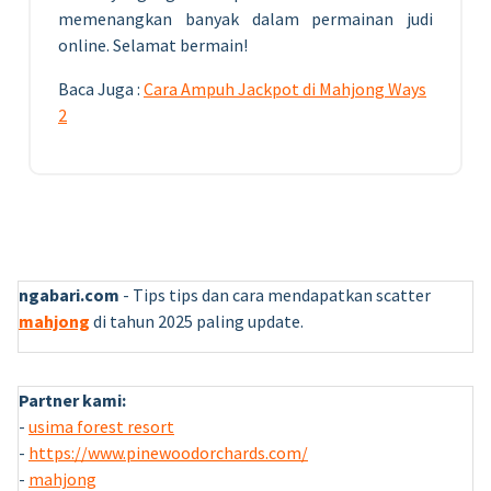
memenangkan banyak dalam permainan judi
online. Selamat bermain!
Baca Juga :
Cara Ampuh Jackpot di Mahjong Ways
2
ngabari.com
- Tips tips dan cara mendapatkan scatter
mahjong
di tahun 2025 paling update.
Partner kami:
-
usima forest resort
-
https://www.pinewoodorchards.com/
-
mahjong