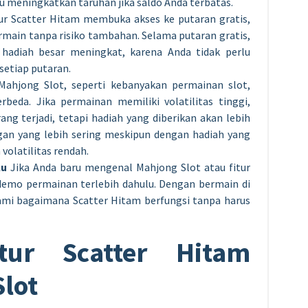
u meningkatkan taruhan jika saldo Anda terbatas.
tur Scatter Hitam membuka akses ke putaran gratis,
main tanpa risiko tambahan. Selama putaran gratis,
adiah besar meningkat, karena Anda tidak perlu
etiap putaran.
ahjong Slot, seperti kebanyakan permainan slot,
erbeda. Jika permainan memiliki volatilitas tinggi,
ng terjadi, tetapi hadiah yang diberikan akan lebih
gan yang lebih sering meskipun dengan hadiah yang
 volatilitas rendah.
lu
Jika Anda baru mengenal Mahjong Slot atau fitur
 demo permainan terlebih dahulu. Dengan bermain di
mi bagaimana Scatter Hitam berfungsi tanpa harus
tur Scatter Hitam
lot