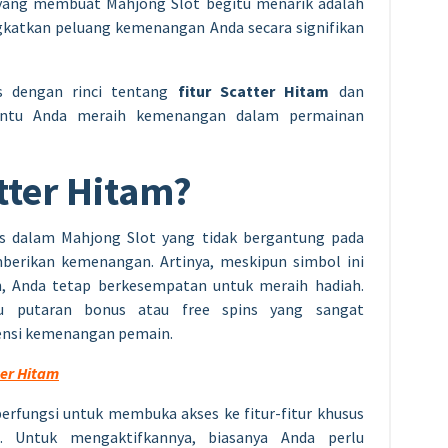
i yang membuat Mahjong Slot begitu menarik adalah
ingkatkan peluang kemenangan Anda secara signifikan
s dengan rinci tentang
fitur Scatter Hitam
dan
antu Anda meraih kemenangan dalam permainan
atter Hitam?
us dalam Mahjong Slot yang tidak bergantung pada
berikan kemenangan. Artinya, meskipun simbol ini
n, Anda tetap berkesempatan untuk meraih hadiah.
u putaran bonus atau free spins yang sangat
nsi kemenangan pemain.
ter Hitam
erfungsi untuk membuka akses ke fitur-fitur khusus
. Untuk mengaktifkannya, biasanya Anda perlu