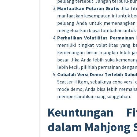
peluang tersebut. Jangan terburu-bur
Manfaatkan Putaran Gratis
Jika fi
manfaatkan kesempatan ini untuk ber
peluang Anda untuk memenangkan h
mengeluarkan biaya tambahan untuk s
Perhatikan Volatilitas Permainan
M
memiliki tingkat volatilitas yang b
kemenangan besar mungkin lebih jara
besar. Jika Anda lebih suka kemenan
lebih kecil, pilihlah permainan dengan
Cobalah Versi Demo Terlebih Dahu
Scatter Hitam, sebaiknya coba versi
mode demo, Anda bisa lebih memaha
mempertaruhkan uang sungguhan.
Keuntungan Fi
dalam Mahjong S