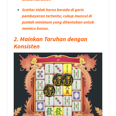
Scatter tidak harus berada di garis
pembayaran tertentu; cukup muncul di
jumlah minimum yang ditentukan untuk
memicu bonus.
2. Mainkan Taruhan dengan
Konsisten