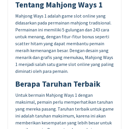
Tentang Mahjong Ways 1
Mahjong Ways 1 adalah game slot online yang
didasarkan pada permainan mahjong tradisional.
Permainan ini memiliki 5 gulungan dan 243 cara
untuk menang, dengan fitur-fitur bonus seperti
scatter hitam yang dapat membantu pemain
meraih kemenangan besar. Dengan desain yang
menarik dan grafis yang memukau, Mahjong Ways
1 menjadi salah satu game slot online yang paling
diminati oleh para pemain.
Berapa Taruhan Terbaik
Untuk bermain Mahjong Ways 1 dengan
maksimal, pemain perlu memperhatikan taruhan
yang mereka pasang. Taruhan terbaik untuk game
ini adalah taruhan maksimum, karena ini akan
memberikan kesempatan yang lebih besar untuk