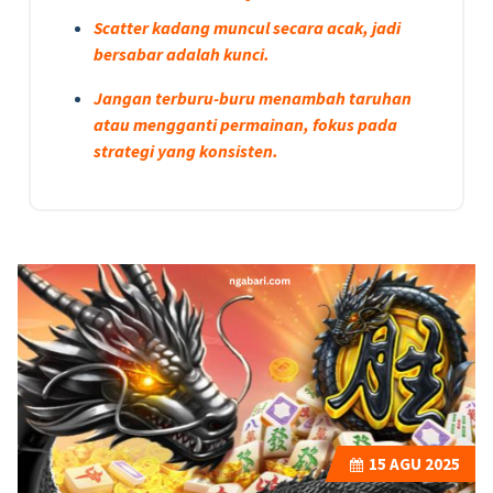
Scatter kadang muncul secara acak, jadi
bersabar adalah kunci.
Jangan terburu-buru menambah taruhan
atau mengganti permainan, fokus pada
strategi yang konsisten.
15
AGU 2025