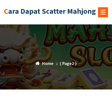
Lewati
Cara Dapat Scatter Mahjong
ke
konten
Home
:: ( Page2 )