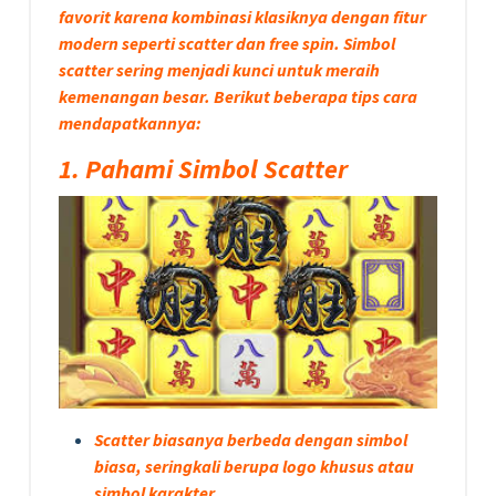
favorit karena kombinasi klasiknya dengan fitur
modern seperti scatter dan free spin. Simbol
scatter sering menjadi kunci untuk meraih
kemenangan besar. Berikut beberapa tips cara
mendapatkannya:
1. Pahami Simbol Scatter
Scatter biasanya berbeda dengan simbol
biasa, seringkali berupa logo khusus atau
simbol karakter.