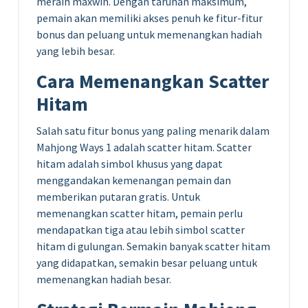
meraih maxwin. Dengan taruhan maksimum,
pemain akan memiliki akses penuh ke fitur-fitur
bonus dan peluang untuk memenangkan hadiah
yang lebih besar.
Cara Memenangkan Scatter
Hitam
Salah satu fitur bonus yang paling menarik dalam
Mahjong Ways 1 adalah scatter hitam. Scatter
hitam adalah simbol khusus yang dapat
menggandakan kemenangan pemain dan
memberikan putaran gratis. Untuk
memenangkan scatter hitam, pemain perlu
mendapatkan tiga atau lebih simbol scatter
hitam di gulungan. Semakin banyak scatter hitam
yang didapatkan, semakin besar peluang untuk
memenangkan hadiah besar.