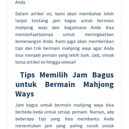
Anda.
Dalam artikel ini, kami akan membahas lebih
lanjut tentang jam bagus untuk bermain
mahjong ways dan bagaimana Anda bisa
memanfaatkannya untuk meningkatkan
kemenangan Anda. Kami juga akan memberikan
tips dan trik bermain mahjong ways agar Anda
bisa menjadi pemain yang lebih baik. Jadi, simak
terus artikel ini hingga selesai!
Tips Memilih Jam Bagus
untuk Bermain Mahjong
Ways
Jam bagus untuk bermain mahjong ways bisa
berbeda-beda untuk setiap pemain. Namun, ada
beberapa tips yang bisa membantu Anda
menentukan jam yang paling cocok untuk