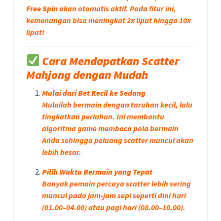
Free Spin
akan otomatis aktif. Pada fitur ini,
kemenangan bisa meningkat 2x lipat hingga 10x
lipat!
Cara Mendapatkan Scatter
Mahjong dengan Mudah
Mulai dari Bet Kecil ke Sedang
Mulailah bermain dengan taruhan kecil, lalu
tingkatkan perlahan. Ini membantu
algoritma game membaca pola bermain
Anda sehingga peluang scatter muncul akan
lebih besar.
Pilih Waktu Bermain yang Tepat
Banyak pemain percaya scatter lebih sering
muncul pada jam-jam sepi seperti dini hari
(01.00–04.00) atau pagi hari (08.00–10.00).