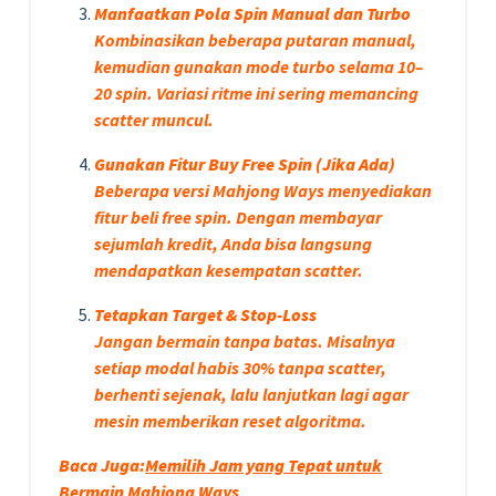
Manfaatkan Pola Spin Manual dan Turbo
Kombinasikan beberapa putaran manual,
kemudian gunakan mode turbo selama 10–
20 spin. Variasi ritme ini sering memancing
scatter muncul.
Gunakan Fitur Buy Free Spin (Jika Ada)
Beberapa versi Mahjong Ways menyediakan
fitur beli free spin. Dengan membayar
sejumlah kredit, Anda bisa langsung
mendapatkan kesempatan scatter.
Tetapkan Target & Stop-Loss
Jangan bermain tanpa batas. Misalnya
setiap modal habis 30% tanpa scatter,
berhenti sejenak, lalu lanjutkan lagi agar
mesin memberikan reset algoritma.
Baca Juga:
Memilih Jam yang Tepat untuk
Bermain Mahjong Ways